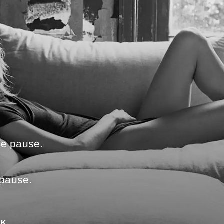
te pause.
 pause.
UK