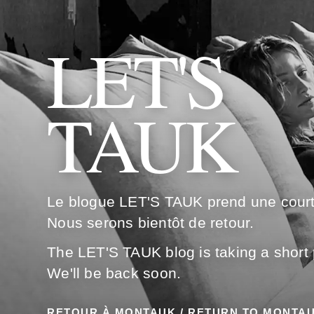
LET'S
TAUK
Le blogue LET'S TAUK prend une cour
Nous serons bientôt de retour.
The LET'S TAUK blog is taking a short
We'll be back soon.
RETOUR À MONTAUK / RETURN TO MONTA