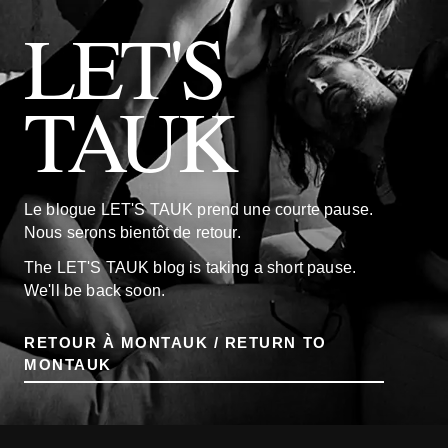
LET'S
TAUK
Le blogue LET'S TAUK prend une courte pause.
Nous serons bientôt de retour.
The LET'S TAUK blog is taking a short pause.
We'll be back soon.
RETOUR À MONTAUK / RETURN TO
MONTAUK