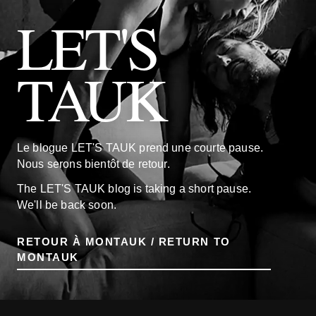
LET'S
TAUK
Le blogue LET'S TAUK prend une courte pause.
Nous serons bientôt de retour.
The LET'S TAUK blog is taking a short pause.
We'll be back soon.
RETOUR À MONTAUK / RETURN TO
MONTAUK