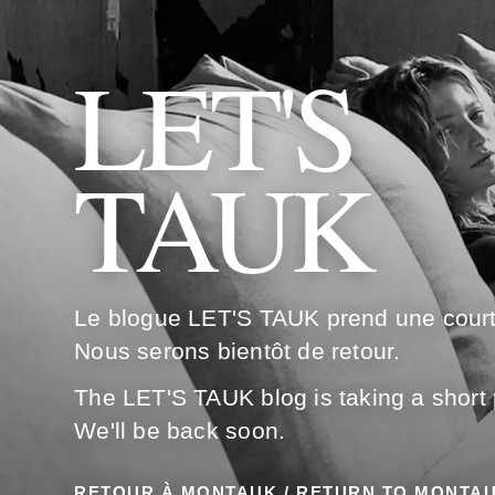
LET'S
TAUK
Le blogue LET'S TAUK prend une cour
Nous serons bientôt de retour.
The LET'S TAUK blog is taking a short
We'll be back soon.
RETOUR À MONTAUK / RETURN TO MONTA