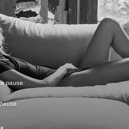
te pause.
 pause.
UK