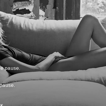
te pause.
 pause.
UK