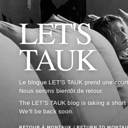
LET'S
TAUK
Le blogue LET'S TAUK prend une cour
Nous serons bientôt de retour.
The LET'S TAUK blog is taking a short
We'll be back soon.
RETOUR À MONTAUK / RETURN TO MONTA