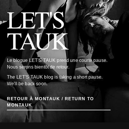
LET'S
TAUK
Le blogue LET'S TAUK prend une courte pause.
Nous serons bientôt de retour.
The LET'S TAUK blog is taking a short pause.
We'll be back soon.
RETOUR À MONTAUK / RETURN TO
MONTAUK