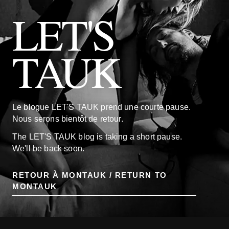
LET'S
TAUK
Le blogue LET'S TAUK prend une courte pause.
Nous serons bientôt de retour.
The LET'S TAUK blog is taking a short pause.
We'll be back soon.
RETOUR À MONTAUK / RETURN TO
MONTAUK