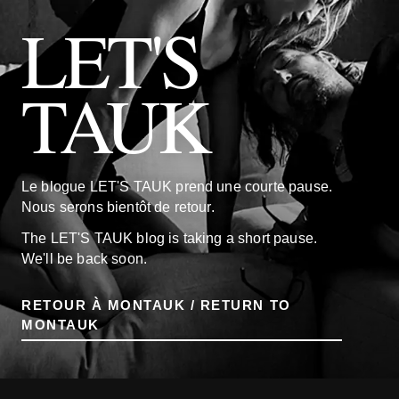
LET'S
TAUK
Le blogue LET'S TAUK prend une courte pause.
Nous serons bientôt de retour.
The LET'S TAUK blog is taking a short pause.
We'll be back soon.
RETOUR À MONTAUK / RETURN TO
MONTAUK